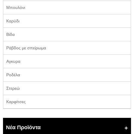
Μπουλόνι
Καρύδι
Βίδα
Ράβδος με σπείρωμα
Αγκυρα
Ροδέλα
Στερεώ
Καρφίτσες
Νέα Προϊόντα