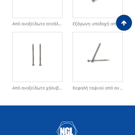
Από ανοξείδωτο ατσάλι 304 316 τετράγωνες χωνευτές βίδες με αυτοκόλλητη κεφαλή
Εξάγωνη υποδοχή από ανοξείδωτο ατσάλι 304 316 Χαμηλή υποδοχή κεφαλής καπάκι βίδες σπείρωμα
Από ανοξείδωτο χάλυβα 316 Deck Μηχανή επίπεδης κεφαλής από σκυρόδεμα Tek Screw Hook για ξύλινη βίδα
Κεφαλή ταψιού από ανοξείδωτο χάλυβα Κουμπί ασφαλείας από χάλυβα Βίδες κεφαλής ασφαλείας SS Ξύλο αυτοκόλλητη βίδα