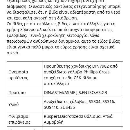
εξωτερικούς χώρους και έχουν ισχυρή αντοχή στη
διάβρωση. Ο ελαστικός δακτύλιος στεγανοποίησης μπορεί
να διασφαλίσει ότι η βίδα είναι αδιαπέραστη από το νερό
και έχει καλή αντοχή στη διάβρωση.
Οι βίδες με αυτοκόλλητες βίδες είναι κατάλληλες για τη
χρήση ξύλινου υλικού, το οποίο συχνά αναφέρεται ως
ξυλοβίδες. Γενικά χειροκίνητη λειτουργία, λόγω
περιορισμών ανθρώπινου δυναμικού, αυτό το είδος βίδας
είναι γενικά πολύ μικρό, το εύρος χρήσης είναι σχετικά
στενό.
Προμηθευτής χονδρικής DIN7982 από
Ονομασία
ανοξείδωτο χάλυβα Phillips Cross
προϊόντος
εσοχή επίπεδη CSK βίδα με
αυτοκόλλητο
Πρότυπο
DIN,ASTM/ASME,JIS,EN,ISO,AS,GB
Ανοξείδωτος χάλυβας: SS304, SS316,
Υλικό
SUS410, SUS435
Φινίρισμα
Ruspert,Dacrotized;Γυάλισμα, Απλό,
επιφάνειας
Αμμοβολή