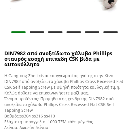
DIN7982 από ανοξείδωτο χάλυβα Phillips
σταυρός εσοχή επίπεδη CSK βίδα με
αυτοκόλλητο
Η Gangtong Zheli είναι επαγγελματίας ηγέτης στην Κίνα
DIN7982 από ανοξείδωτο χάλυβα Phillips Cross Recessed Flat
CSK Self Tapping Screw με υψηλή ποιότητα και λογική τιμή.
Καλώς ήρθατε να επικοινωνήσετε μαζί μας.
Όνομα προϊόντος: Προμηθευτής χονδρικής DIN7982 από
ανοξείδωτο χάλυβα Phillips Cross Recessed Flat CSK Self
Tapping Screw
Βαθμός:ss304 ss316 ss410
Ελάχιστη παραγγελία: 1000 ΤΕΜ κάθε μέγεθος
Δείγμα: Δωρεάν δείγμα