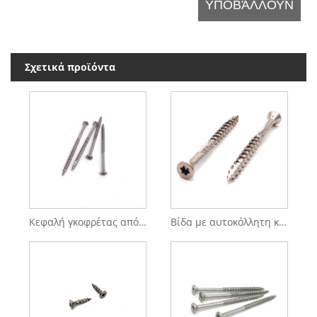
Σχετικά προϊόντα
Κεφαλή γκοφρέτας από ανοξείδωτο ατσάλι με αυτοκόλλητη βίδα
Βίδα με αυτοκόλλητη κρεμάστρα ασφαλείας με ράβδο κεφαλής ταψιού από ανοξείδωτο χάλυβα